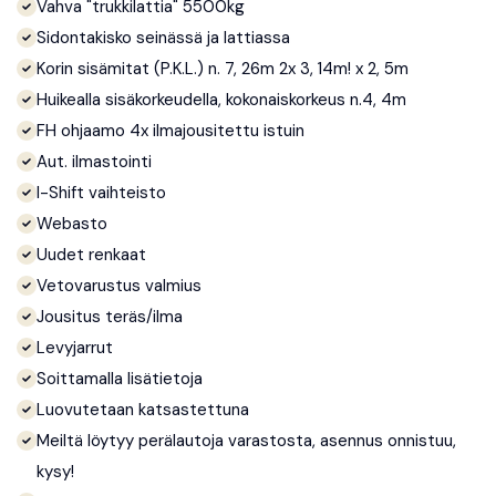
Vahva "trukkilattia" 5500kg
Sidontakisko seinässä ja lattiassa
Korin sisämitat (P.K.L.) n. 7, 26m 2x 3, 14m! x 2, 5m
Huikealla sisäkorkeudella, kokonaiskorkeus n.4, 4m
FH ohjaamo 4x ilmajousitettu istuin
Aut. ilmastointi
I-Shift vaihteisto
Webasto
Uudet renkaat
Vetovarustus valmius
Jousitus teräs/ilma
Levyjarrut
Soittamalla lisätietoja
Luovutetaan katsastettuna
Meiltä löytyy perälautoja varastosta, asennus onnistuu,
kysy!