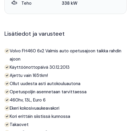
Teho
338 kW
Lisätiedot ja varusteet
Volvo FH460 6x2 Valmis auto opetusajoon taikka rahdin
ajoon
Käyttöönottopäivä 30.12.2013
Ajettu vain 165tkm!
Ollut uudesta asti autokouluautona
Opetuspoljin asennetaan tarvittaessa
460hv, 13L, Euro 6
Ekeri kokosivuaukeavakori
Kori erittäin siistissä kunnossa
Takaovet