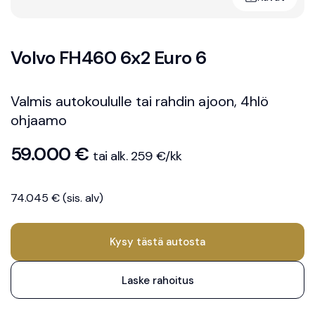
Euro
Volvo FH460 6x2 Euro 6
6
Valmis autokoululle tai rahdin ajoon, 4hlö
ohjaamo
59.000 €
tai alk. 259 €/kk
74.045 € (sis. alv)
Kysy tästä autosta
Laske rahoitus