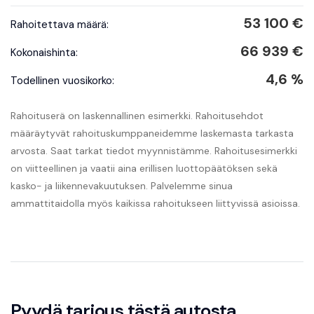
53 100 €
Rahoitettava määrä:
66 939 €
Kokonaishinta:
4,6 %
Todellinen vuosikorko:
Rahoituserä on laskennallinen esimerkki. Rahoitusehdot
määräytyvät rahoituskumppaneidemme laskemasta tarkasta
arvosta. Saat tarkat tiedot myynnistämme. Rahoitusesimerkki
on viitteellinen ja vaatii aina erillisen luottopäätöksen sekä
kasko- ja liikennevakuutuksen. Palvelemme sinua
ammattitaidolla myös kaikissa rahoitukseen liittyvissä asioissa.
Pyydä tarjous tästä autosta