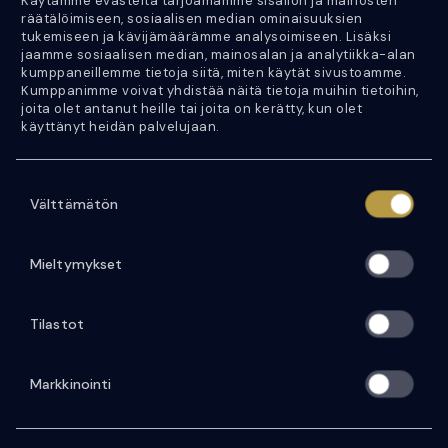
Käytämme evästeitä tarjoamamme sisällön ja mainosten
050 452 0344
räätälöimiseen, sosiaalisen median ominaisuuksien
tukemiseen ja kävijämäärämme analysoimiseen. Lisäksi
Jan Peltonen
jaamme sosiaalisen median, mainosalan ja analytiikka-alan
kumppaneillemme tietoja siitä, miten käytät sivustoamme.
050 452 0333
Kumppanimme voivat yhdistää näitä tietoja muihin tietoihin,
joita olet antanut heille tai joita on kerätty, kun olet
käyttänyt heidän palvelujaan.
Y-tunnus: 2746302-1
VAT number: FI27463021
S
Välttämätön
u
Etusivu
o
s
Ajoneuvohaku
Mieltymykset
t
Palvelut
u
Tilastot
m
Yritys
u
Artikkelit
k
Markkinointi
s
Ota yhteyttä
e