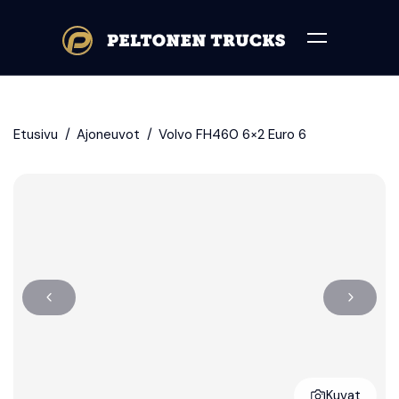
Etusivu
Ajoneuvot
Volvo FH460 6×2 Euro 6
Volvo
FH460
6×2
Kuvat