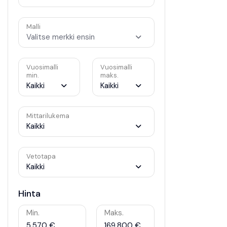
Malli
Valitse merkki ensin
Vuosimalli
Vuosimalli
min.
maks.
Kaikki
Kaikki
Mittarilukema
Kaikki
Vetotapa
Kaikki
Hinta
Min.
Maks.
5.570 €
169.800 €