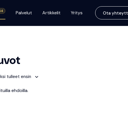
64
Palvelut
Artikkelit
Yritys
Ota yhteytt
uvot
ksi tulleet ensin
tuilla ehdoilla.