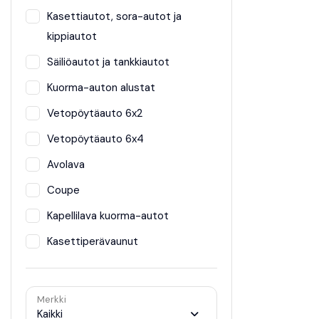
Kasettiautot, sora-autot ja
kippiautot
Säiliöautot ja tankkiautot
Kuorma-auton alustat
Vetopöytäauto 6x2
Vetopöytäauto 6x4
Avolava
Coupe
Kapellilava kuorma-autot
Kasettiperävaunut
Merkki
Kaikki