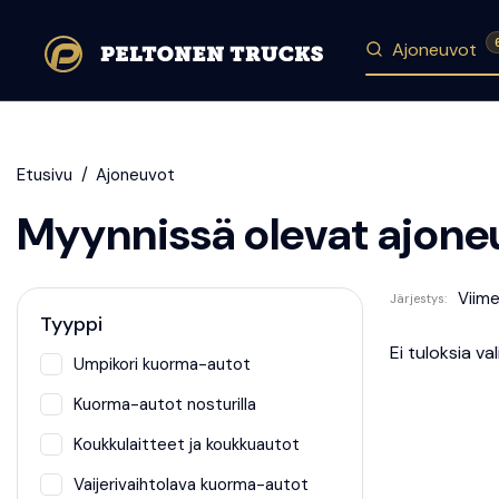
Ajoneuvot
Etusivu
Ajoneuvot
Myynnissä olevat ajone
Viime
Järjestys:
Tyyppi
Ei tuloksia vali
Umpikori kuorma-autot
Kuorma-autot nosturilla
Koukkulaitteet ja koukkuautot
Vaijerivaihtolava kuorma-autot