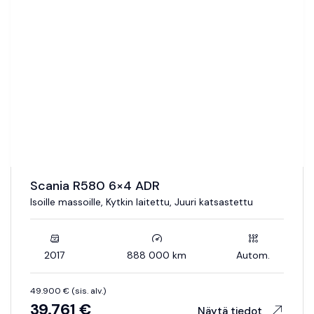
Scania R580 6×4 ADR
Isoille massoille, Kytkin laitettu, Juuri katsastettu
2017
888 000 km
Autom.
49.900 € (sis. alv.)
39.761 €
Näytä tiedot