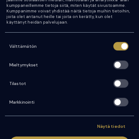
kumppaneillemme tietoja siitä, miten käytät sivustoamme.
050 452 0333
Kumppanimme voivat yhdistää näitä tietoja muihin tietoihin,
joita olet antanut heille tai joita on kerätty, kun olet
käyttänyt heidän palvelujaan.
Y-tunnus: 2746302-1
VAT number: FI27463021
S
Välttämätön
u
Etusivu
o
s
Ajoneuvohaku
Mieltymykset
t
Palvelut
u
Tilastot
m
Yritys
u
Artikkelit
k
Markkinointi
s
Ota yhteyttä
e
n
Seuraa meitä
Näytä tiedot
v
a