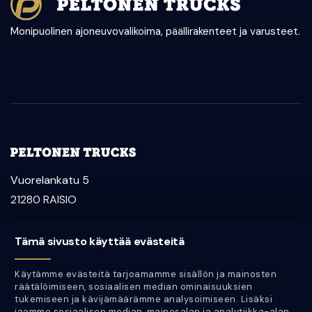
Monipuolinen ajoneuvovalikoima, päällirakenteet ja varusteet.
Vuorelankatu 5
21280 RAISIO
myynti@peltonentrucks.com
Tämä sivusto käyttää evästeitä
Aleksi Peltonen
Käytämme evästeitä tarjoamamme sisällön ja mainosten
050 452 0344
räätälöimiseen, sosiaalisen median ominaisuuksien
tukemiseen ja kävijämäärämme analysoimiseen. Lisäksi
Jan Peltonen
jaamme sosiaalisen median, mainosalan ja analytiikka-alan