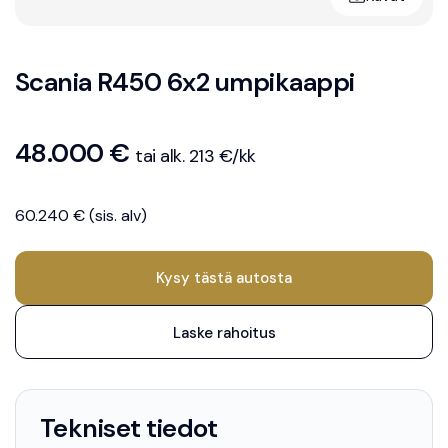
umpikaappi
Scania R450 6x2 umpikaappi
48.000 €
tai alk. 213 €/kk
60.240 € (sis. alv)
Kysy tästä autosta
Laske rahoitus
Tekniset tiedot