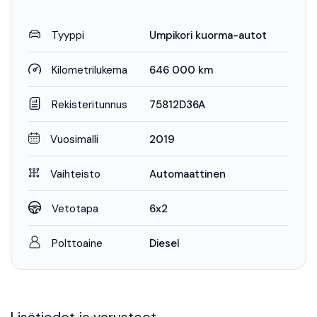
Tyyppi
Umpikori kuorma-autot
Kilometrilukema
646 000 km
Rekisteritunnus
75812D36A
Vuosimalli
2019
Vaihteisto
Automaattinen
Vetotapa
6x2
Polttoaine
Diesel
Lisätiedot ja varusteet