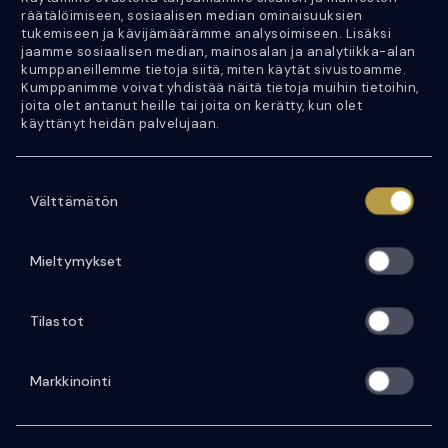
050 452 0344
räätälöimiseen, sosiaalisen median ominaisuuksien
tukemiseen ja kävijämäärämme analysoimiseen. Lisäksi
Jan Peltonen
jaamme sosiaalisen median, mainosalan ja analytiikka-alan
kumppaneillemme tietoja siitä, miten käytät sivustoamme.
050 452 0333
Kumppanimme voivat yhdistää näitä tietoja muihin tietoihin,
joita olet antanut heille tai joita on kerätty, kun olet
käyttänyt heidän palvelujaan.
Y-tunnus: 2746302-1
VAT number: FI27463021
S
Välttämätön
u
Etusivu
o
s
Ajoneuvohaku
Mieltymykset
t
Palvelut
u
Tilastot
m
Yritys
u
Artikkelit
k
Markkinointi
s
Ota yhteyttä
e
n