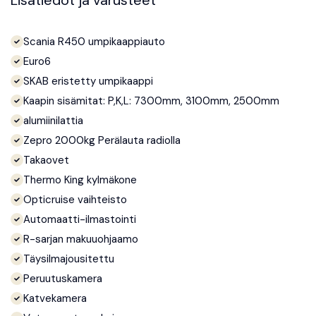
Scania R450 umpikaappiauto
Euro6
SKAB eristetty umpikaappi
Kaapin sisämitat: P,K,L: 7300mm, 3100mm, 2500mm
alumiinilattia
Zepro 2000kg Perälauta radiolla
Takaovet
Thermo King kylmäkone
Opticruise vaihteisto
Automaatti-ilmastointi
R-sarjan makuuohjaamo
Täysilmajousitettu
Peruutuskamera
Katvekamera