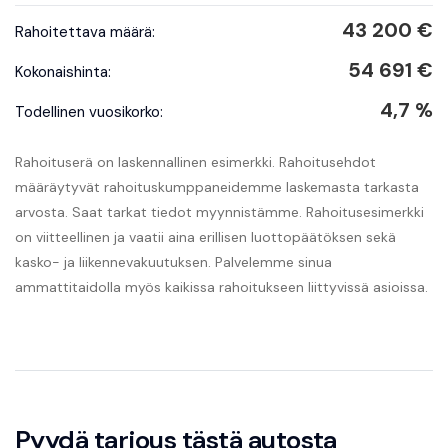
43 200 €
Rahoitettava määrä:
54 691 €
Kokonaishinta:
4,7 %
Todellinen vuosikorko:
Rahoituserä on laskennallinen esimerkki. Rahoitusehdot
määräytyvät rahoituskumppaneidemme laskemasta tarkasta
arvosta. Saat tarkat tiedot myynnistämme. Rahoitusesimerkki
on viitteellinen ja vaatii aina erillisen luottopäätöksen sekä
kasko- ja liikennevakuutuksen. Palvelemme sinua
ammattitaidolla myös kaikissa rahoitukseen liittyvissä asioissa.
Pyydä tarjous tästä autosta