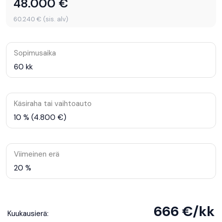
48.000 €
60.240 € (sis. alv)
Sopimusaika
60 kk
Käsiraha tai vaihtoauto
10 % (4.800 €)
Viimeinen erä
20 %
666 €/kk
Kuukausierä: