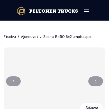
Etusivu
Ajoneuvot
Scania R450 6×2 umpikaappi
Scania
R450
6×2
Kuvat