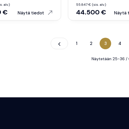
. alv.)
55.847 € (sis. alv.)
9 €
44.500 €
Näytä tiedot
Näytä 
Edellinen
1
2
3
4
Näytetään 25-36 /