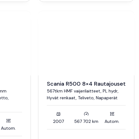
Scania R500 8×4 Rautajouset
0mm
567tkm HMF vaijerilaitteet, PL hydr,
otto,
Hyvät renkaat, Teliveto, Napaperät
2007
567 702 km
Autom.
Autom.