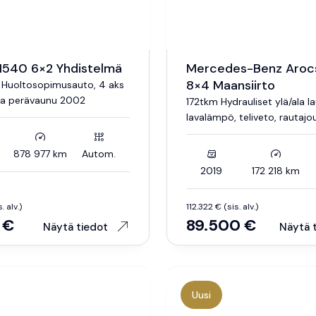
H540 6×2 Yhdistelmä
Mercedes-Benz Aroc
8×4 Maansiirto
, Huoltosopimusauto, 4 aks
va perävaunu 2002
172tkm Hydrauliset ylä/ala l
lavalämpö, teliveto, rautajo
878 977 km
Autom.
2019
172 218 km
. alv.)
112.322 € (sis. alv.)
 €
89.500 €
Näytä tiedot
Näytä 
Uusi