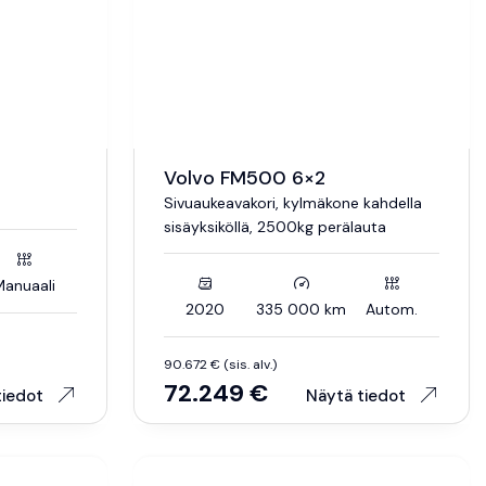
Volvo FM500 6×2
Sivuaukeavakori, kylmäkone kahdella
sisäyksiköllä, 2500kg perälauta
anuaali
2020
335 000 km
Autom.
90.672 € (sis. alv.)
72.249 €
tiedot
Näytä tiedot