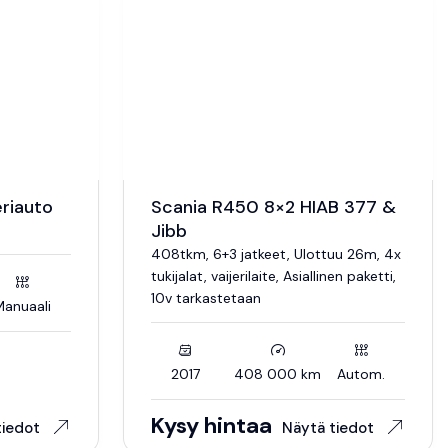
eriauto
Scania R450 8×2 HIAB 377 &
Jibb
408tkm, 6+3 jatkeet, Ulottuu 26m, 4x
tukijalat, vaijerilaite, Asiallinen paketti,
10v tarkastetaan
anuaali
2017
408 000 km
Autom.
Kysy hintaa
tiedot
Näytä tiedot