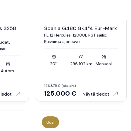
s 3258
Scania G480 8×4*4 Eur-Mark
PL 12 Hercules, 12000L RST säiliö,
Kuivaimu ajoneuvo
audat,
uset
2011
296 102 km
Manuaali
Autom.
156.875 € (sis. alv.)
125.000 €
tiedot
Näytä tiedot
Uusi