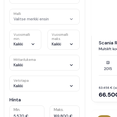
Malli
Valitse merkki ensin
Vuosimalli
Vuosimalli
min.
maks.
Scania 
Kaikki
Kaikki
Multilift k
Mittarilukema
Kaikki
2015
Vetotapa
Kaikki
83.458 € (sis
66.50
Hinta
Min.
Maks.
5.570 €
169.800 €