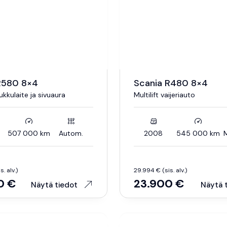
R580 8×4
Scania R480 8×4
oukkulaite ja sivuaura
Multilift vaijeriauto
507 000 km
Autom.
2008
545 000 km
M
. alv.)
29.994 € (sis. alv.)
0 €
23.900 €
Näytä tiedot
Näytä 