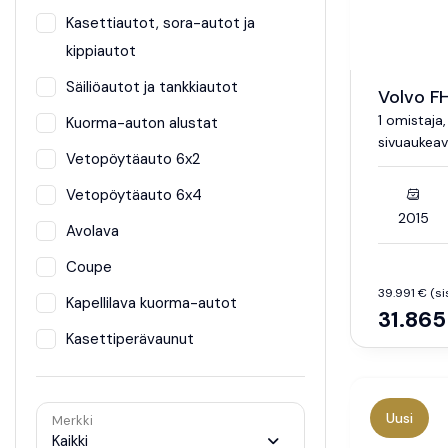
Kasettiautot, sora-autot ja
kippiautot
Säiliöautot ja tankkiautot
Volvo F
1 omistaja
Kuorma-auton alustat
sivuaukea
Vetopöytäauto 6x2
Vetopöytäauto 6x4
2015
Avolava
Coupe
39.991 € (sis
Kapellilava kuorma-autot
31.865
Kasettiperävaunut
Uusi
Merkki
Kaikki