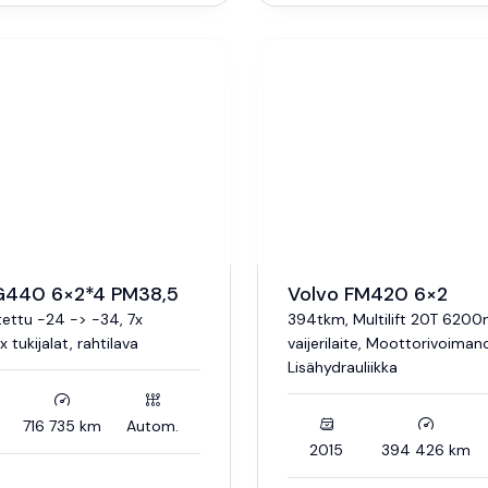
G440 6×2*4 PM38,5
Volvo FM420 6×2
tettu -24 -> -34, 7x
394tkm, Multilift 20T 620
x tukijalat, rahtilava
vaijerilaite, Moottorivoiman
Lisähydrauliikka
716 735 km
Autom.
2015
394 426 km