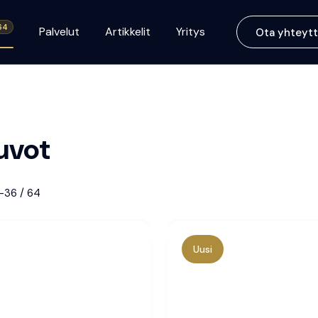
64
Palvelut
Artikkelit
Yritys
Ota yhteytt
uvot
–36 / 64
Uusi