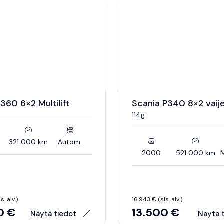
360 6×2 Multilift
Scania P340 8×2 vaij
114g
321 000 km
Autom.
2000
521 000 km
M
. alv.)
16.943 € (sis. alv.)
0 €
13.500 €
Näytä tiedot
Näytä 