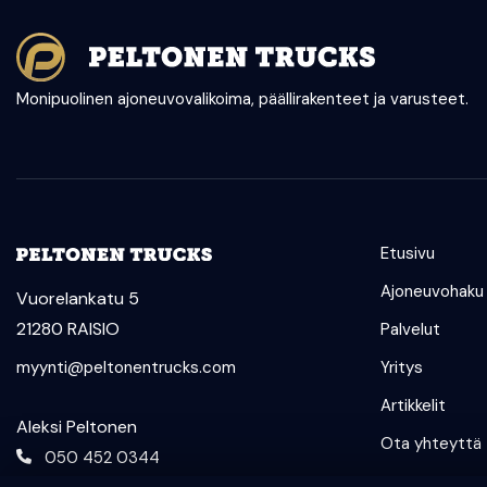
Monipuolinen ajoneuvovalikoima, päällirakenteet ja varusteet.
Etusivu
Ajoneuvohaku
Vuorelankatu 5
21280 RAISIO
Palvelut
myynti@peltonentrucks.com
Yritys
Artikkelit
Aleksi Peltonen
Ota yhteyttä
050 452 0344