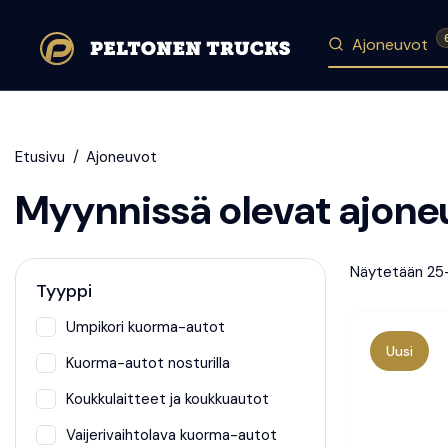
Ajoneuvot
Etusivu
Ajoneuvot
Myynnissä olevat ajone
Näytetään 25
Tyyppi
Umpikori kuorma-autot
Uusi
Kuorma-autot nosturilla
Koukkulaitteet ja koukkuautot
Vaijerivaihtolava kuorma-autot