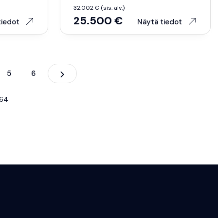
32.002 € (sis. alv.)
25.500 €
tiedot
Näytä tiedot
Seuraava
5
6
 64