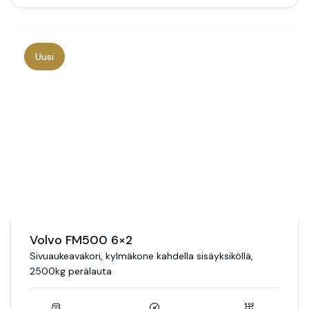
Uusi
Volvo FM500 6×2
Sivuaukeavakori, kylmäkone kahdella sisäyksiköllä,
2500kg perälauta