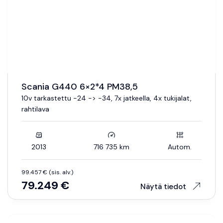
Scania G440 6×2*4 PM38,5
10v tarkastettu -24 -> -34, 7x jatkeella, 4x tukijalat,
rahtilava
2013
716 735 km
Autom.
99.457 € (sis. alv.)
79.249 €
Näytä tiedot