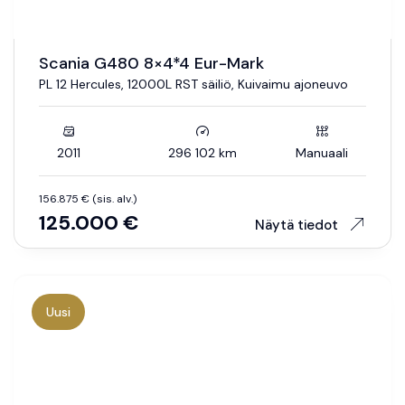
Scania G480 8×4*4 Eur-Mark
PL 12 Hercules, 12000L RST säiliö, Kuivaimu ajoneuvo
2011
296 102 km
Manuaali
156.875 € (sis. alv.)
125.000 €
Näytä tiedot
Uusi