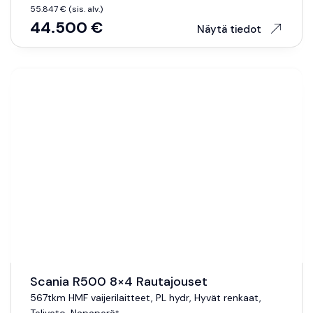
55.847 € (sis. alv.)
44.500 €
Näytä tiedot
Scania R500 8×4 Rautajouset
567tkm HMF vaijerilaitteet, PL hydr, Hyvät renkaat,