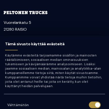
Vuorelankatu 5
21280 RAISIO
myynti@peltonentrucks.com
Tämä sivusto käyttää evästeitä
Aleksi Peltonen
Käytämme evästeitä tarjoamamme sisällön ja mainosten
050 452 0344
räätälöimiseen, sosiaalisen median ominaisuuksien
tukemiseen ja kävijämäärämme analysoimiseen. Lisäksi
Jan Peltonen
jaamme sosiaalisen median, mainosalan ja analytiikka-alan
kumppaneillemme tietoja siitä, miten käytät sivustoamme.
050 452 0333
Kumppanimme voivat yhdistää näitä tietoja muihin tietoihin,
joita olet antanut heille tai joita on kerätty, kun olet
käyttänyt heidän palvelujaan.
Y-tunnus: 2746302-1
VAT number: FI27463021
S
Välttämätön
u