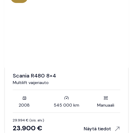
Scania R480 8×4
Multilift vaijeriauto
2008
545 000 km
Manuaali
29.994 € (sis. alv.)
23.900 €
Näytä tiedot