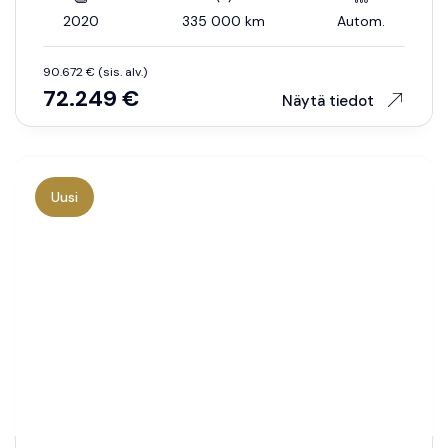
2020
335 000 km
Autom.
90.672 € (sis. alv.)
72.249 €
Näytä tiedot
Uusi