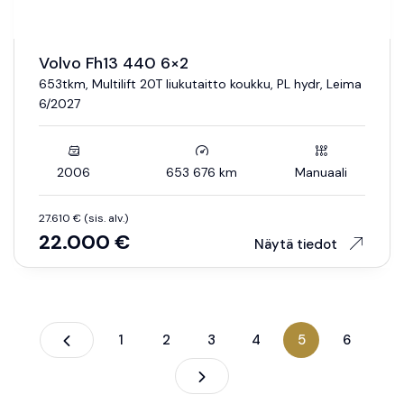
Volvo Fh13 440 6×2
653tkm, Multilift 20T liukutaitto koukku, PL hydr, Leima
6/2027
2006
653 676 km
Manuaali
27.610 € (sis. alv.)
22.000 €
Näytä tiedot
Edellinen
1
2
3
4
5
6
Seuraava