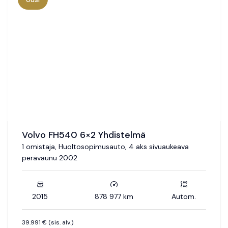
Volvo FH540 6×2 Yhdistelmä
1 omistaja, Huoltosopimusauto, 4 aks sivuaukeava
perävaunu 2002
2015
878 977 km
Autom.
39.991 € (sis. alv.)