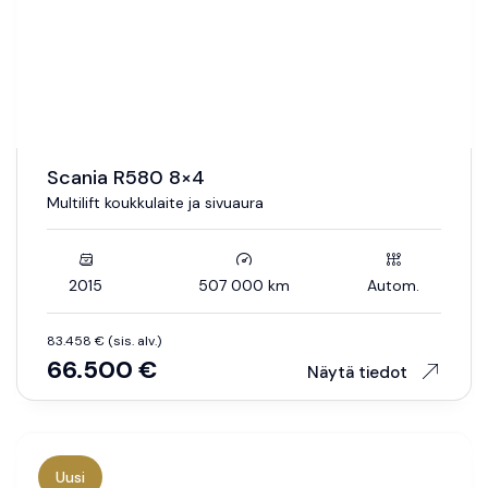
Scania R580 8×4
Multilift koukkulaite ja sivuaura
2015
507 000 km
Autom.
83.458 € (sis. alv.)
66.500 €
Näytä tiedot
Uusi